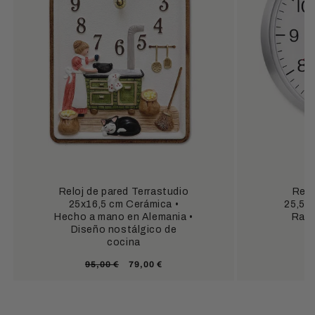
Reloj de pared Terrastudio
Relo
25x16,5 cm Cerámica •
25,5x2
Hecho a mano en Alemania •
Radi
Diseño nostálgico de
cocina
P
3
Precio
Precio
95,00 €
79,00 €
h
habitual
de
oferta