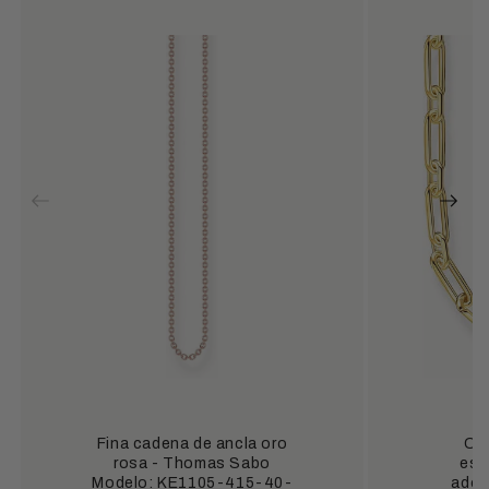
Fina cadena de ancla oro
Col
rosa - Thomas Sabo
esl
Modelo: KE1105-415-40-
ador