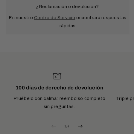
¿Reclamación o devolución?
En nuestro
Centro de Servicio
encontrará respuestas
rápidas
100 días de derecho de devolución
Pruébelo con calma: reembolso completo
Triple 
sin preguntas.
de
1
/
4