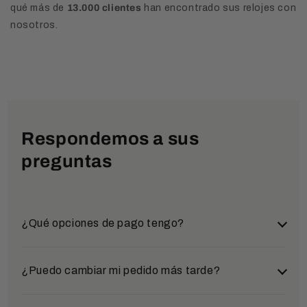
qué más de
13.000 clientes
han encontrado sus relojes con
nosotros.
Respondemos a sus
preguntas
¿Qué opciones de pago tengo?
Puede elegir entre varios métodos de pago
¿Puedo cambiar mi pedido más tarde?
seguros y cómodos: