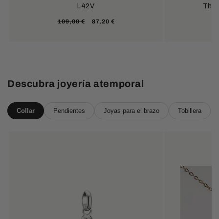
L42V
Tho
K
Precio
Precio
109,00 €
87,20 €
habitual
de
oferta
Descubra joyería atemporal
Collar
Pendientes
Joyas para el brazo
Tobillera