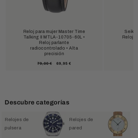
Reloj para mujer Master Time
Seiko
Talking II MTLA-10705-60L •
Reloj d
Reloj parlante
radiocontrolado • Alta
precisión
Precio
Precio
79,00 €
69,95 €
habitual
de
oferta
Descubre categorías
Relojes de
Relojes de
pulsera
pared