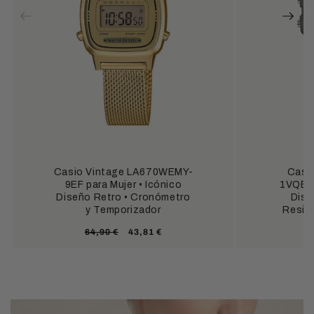
Casio Vintage LA670WEMY-
Casi
9EF para Mujer • Icónico
1VQES 
Diseño Retro • Cronómetro
Dise
y Temporizador
Resist
Precio
Precio
64,90 €
43,81 €
habitual
de
oferta