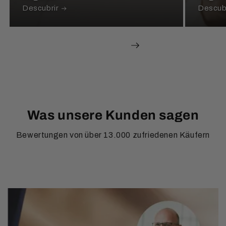
Descubrir
Descub
de
1
/
5
Was unsere Kunden sagen
Bewertungen von über 13.000 zufriedenen Käufern