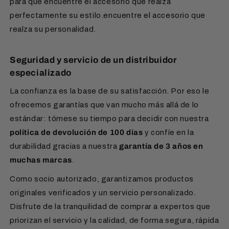
para que encuentre el accesorio que realza
250 €.
perfectamente su estilo.encuentre el accesorio que
¿Desea una entrega en un país
fuera de Europa?
realza su personalidad.
Encontrará todos los detalles en nuestra página de
Información de envío
.
Seguridad y servicio de un distribuidor
especializado
La confianza es la base de su satisfacción. Por eso le
ofrecemos garantías que van mucho más allá de lo
estándar: tómese su tiempo para decidir con nuestra
política de devolución de 100 días
y confíe en la
durabilidad gracias a nuestra
garantía de 3 años en
muchas marcas
.
Como socio autorizado, garantizamos productos
originales verificados y un servicio personalizado.
Disfrute de la tranquilidad de comprar a expertos que
priorizan el servicio y la calidad, de forma segura, rápida